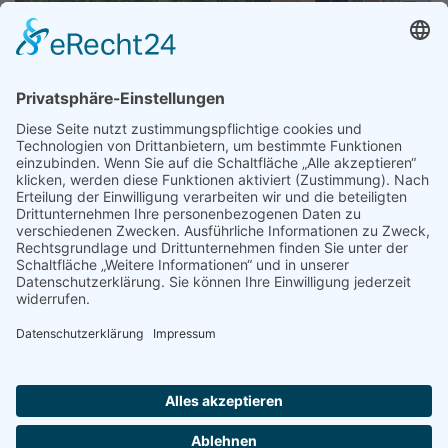
© Förderverein des Dr.-Wilhelm-André-Gymnasiums
Chemnitz • Henriettenstr. 35 • 09112 Chemnitz • Tel.
0371/38214-0
Mail:
info@foerderverein-andregymnasium.de
•
Cookie-Einstellungen