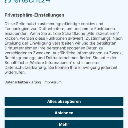
Senden
© Förderverein des Dr.-Wilhelm-André-Gymnasiums
Chemnitz • Henriettenstr. 35 • 09112 Chemnitz • Tel.
0371/38214-0
Mail:
info@foerderverein-andregymnasium.de
•
Cookie-Einstellungen
Vertrag widerrufen