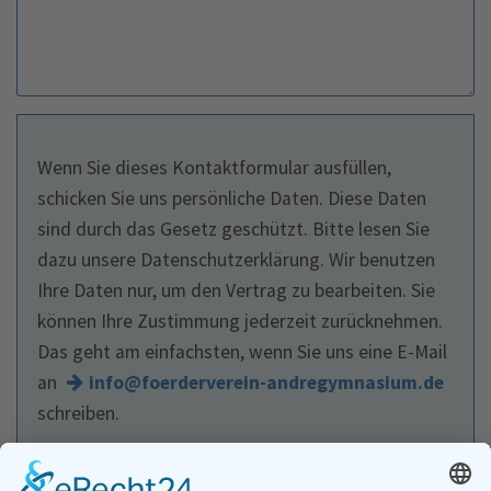
Wenn Sie dieses Kontaktformular ausfüllen,
schicken Sie uns persönliche Daten. Diese Daten
sind durch das Gesetz geschützt. Bitte lesen Sie
dazu unsere Datenschutzerklärung. Wir benutzen
Ihre Daten nur, um den Vertrag zu bearbeiten. Sie
können Ihre Zustimmung jederzeit zurücknehmen.
Das geht am einfachsten, wenn Sie uns eine E-Mail
an
info@foerderverein-andregymnasium.de
schreiben.